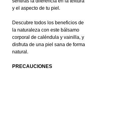
sentirás la diferencia en la textura
y el aspecto de tu piel.
Descubre todos los beneficios de
la naturaleza con este bálsamo
corporal de caléndula y vainilla, y
disfruta de una piel sana de forma
natural.
PRECAUCIONES
Consérvese en un lugar fresco y
seco.
Mantener alejado de la luz de sol
El uso de este producto es
responsabilidad de quien lo
recomienda y de quien lo usa.