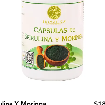
ulina Y Moringa
$18