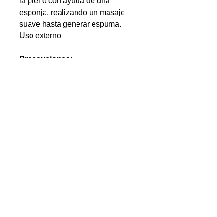
la piel o con ayuda de una
esponja, realizando un masaje
suave hasta generar espuma.
Uso externo.
Precauciones:
Evita el contacto con los ojos.
En caso de contacto, enjuaga
con abundante agua limpia sin
frotar.
Suspende su uso si presenta
irritación o sensibilidad.
Consérvese en un lugar fresco
y seco.
Mantener fuera del alcance de
los niños.