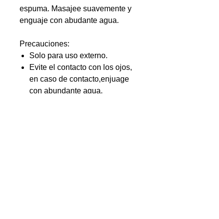
espuma. Masajee suavemente y
enguaje con abudante agua.
Precauciones:
Solo para uso externo.
Evite el contacto con los ojos,
en caso de contacto,enjuage
con abundante agua.
Suspenda su uso si presenta
irritación.
Conservar en un lugar fresco y
seco, permitiendo que el
shampoo se seque entre usos.
No hay reseñas todavía
Comparte tu opinión. Deja la primera