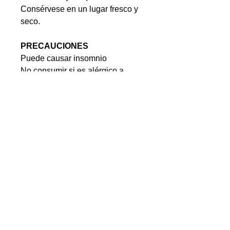
Consérvese en un lugar fresco y
seco.
PRECAUCIONES
Puede causar insomnio
No consumir si es alérgico a
alguno de los ingredientes del
contenido.
No hay reseñas todavía
Comparte tu opinión. Deja la primera
reseña.
Dejar una reseña