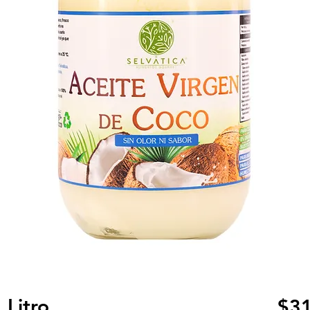
 Litro
$31