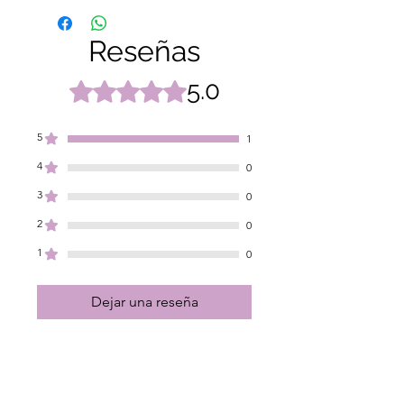
Reseñas
5.0
Obtuvo 5 de 5 estrellas.
5
1
4
0
3
0
2
0
1
0
Dejar una reseña
Todas las estrellas, Más
relevantes