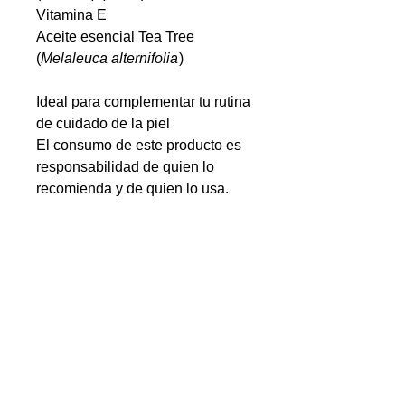
Vitamina E
Aceite esencial Tea Tree
(
Melaleuca alternifolia
)
Ideal para complementar tu rutina
de cuidado de la piel
El consumo de este producto es
responsabilidad de quien lo
recomienda y de quien lo usa.
PRECAUCIONES
Consérvese en un lugar fresco y
seco.
Mantener alejado de la luz de sol