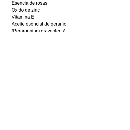
Esencia de rosas
Oxido de zinc
Vitamina E
Aceite esencial de geranio
(Perargonium graveolens)
Precauciones:
Uso externo únicamente.
Suspende su uso si causa
sensibilidad o irritación.
Evita el contacto con los ojos.
Consérvese en un lugar fresco
y seco.
Mantener alejado de la luz
directa del sol.
Mantener fuera del alcance de
los niños.