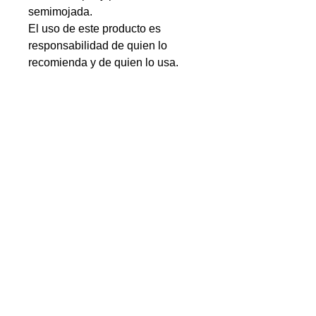
semimojada.
El uso de este producto es
responsabilidad de quien lo
recomienda y de quien lo usa.
PRECAUCIONES
Consérvese en un lugar fresco y
seco.
Mantener alejado de la luz de sol
No hay reseñas todavía
Comparte tu opinión. Deja la primera
reseña.
Dejar una reseña