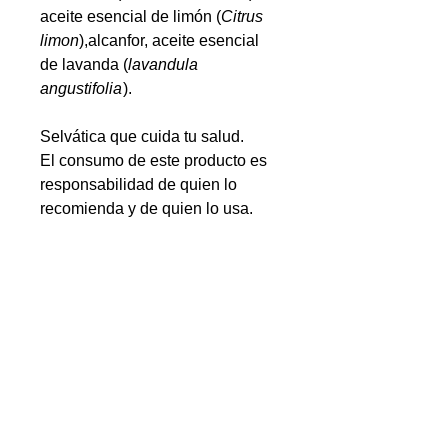
aceite esencial de limón (
Citrus
limon
),alcanfor, aceite esencial
de lavanda (
lavandula
angustifolia
).
Selvática que cuida tu salud.
El consumo de este producto es
responsabilidad de quien lo
recomienda y de quien lo usa.
PRECAUCIONES
Consérvese en un lugar fresco y
seco.
Mantener alejado de la luz de sol