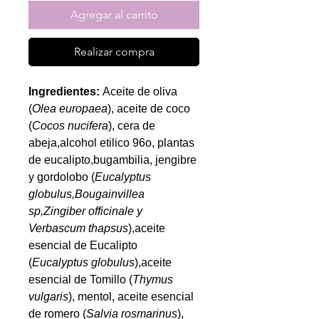
Agregar al carrito
Realizar compra
Ingredientes:
Aceite de oliva
(
Olea europaea
), aceite de coco
(
Cocos nucifera
), cera de
abeja,alcohol etilico 96o, plantas
de eucalipto,bugambilia, jengibre
y gordolobo (
Eucalyptus
globulus,Bougainvillea
sp,Zingiber officinale y
Verbascum thapsus
),aceite
esencial de Eucalipto
(
Eucalyptus globulus
),aceite
esencial de Tomillo (
Thymus
vulgaris
), mentol, aceite esencial
de romero (
Salvia rosmarinus
),