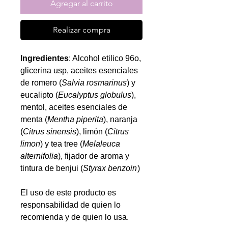
Agregar al carrito
Realizar compra
Ingredientes
: Alcohol etilico 96o,
glicerina usp, aceites esenciales
de romero (
Salvia rosmarinus
) y
eucalipto (
Eucalyptus globulus
),
mentol, aceites esenciales de
menta (
Mentha piperita
), naranja
(
Citrus sinensis
), limón (
Citrus
limon
) y tea tree (
Melaleuca
alternifolia
), fijador de aroma y
tintura de benjui (
Styrax benzoin
)
El uso de este producto es
responsabilidad de quien lo
recomienda y de quien lo usa.