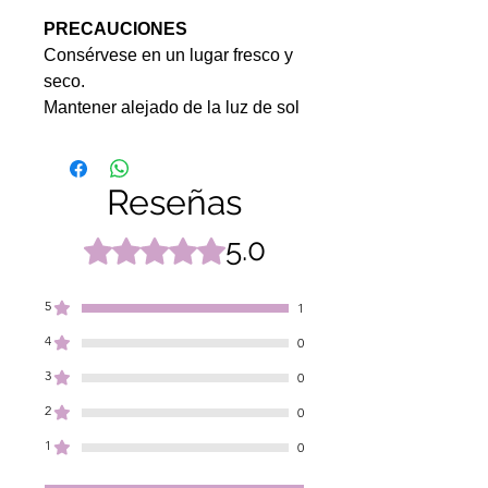
PRECAUCIONES
Consérvese en un lugar fresco y
seco.
Mantener alejado de la luz de sol
Reseñas
5.0
Obtuvo 5 de 5 estrellas.
5
1
4
0
3
0
2
0
1
0